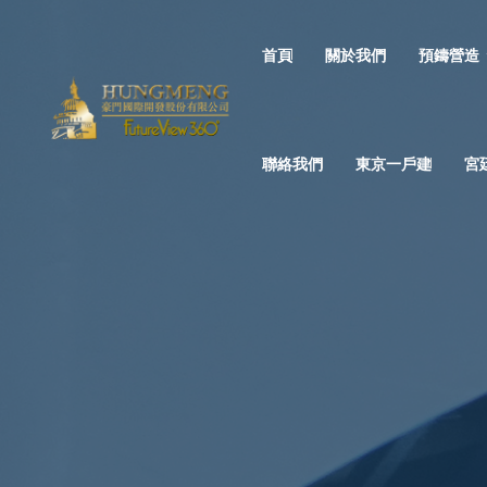
首頁
關於我們
預鑄營造
聯絡我們
東京一戶建
宮