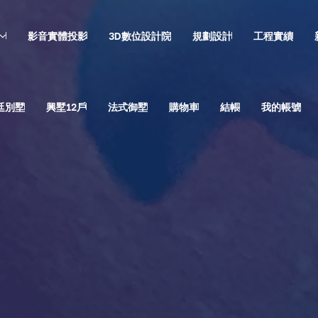
影音實體投影
3D數位設計院
規劃設計
工程實績
廷別墅
興墅12戶
法式御墅
購物車
結帳
我的帳號