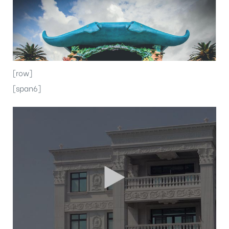
[row]
[span6]