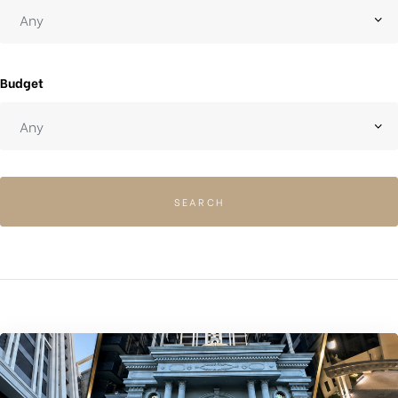
Budget
SEARCH
ub（含日本