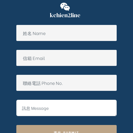
kchien2line
送出 SUBMIT