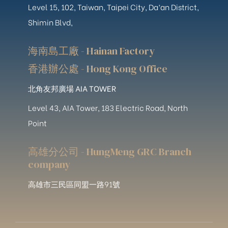
Level 15, 102, Taiwan, Taipei City, Da’an District,
Shimin Blvd,
海南島工廠 - Hainan Factory
香港辦公處 - Hong Kong Office
北角友邦廣場 AIA TOWER
Level 43, AIA Tower, 183 Electric Road, North
Point
高雄分公司 - HungMeng GRC Branch
company
高雄市三民區同盟一路91號