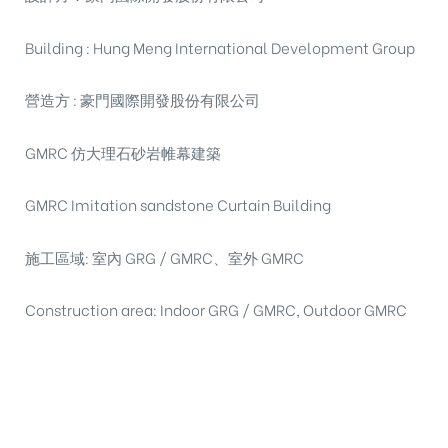
Building : Hung Meng International Development Group
營造方 : 豪門國際開發股份有限公司
GMRC 仿大理石砂岩帷幕建築
GMRC Imitation sandstone Curtain Building
施工區域: 室內 GRG / GMRC、室外 GMRC
Construction area: Indoor GRG / GMRC, Outdoor GMRC