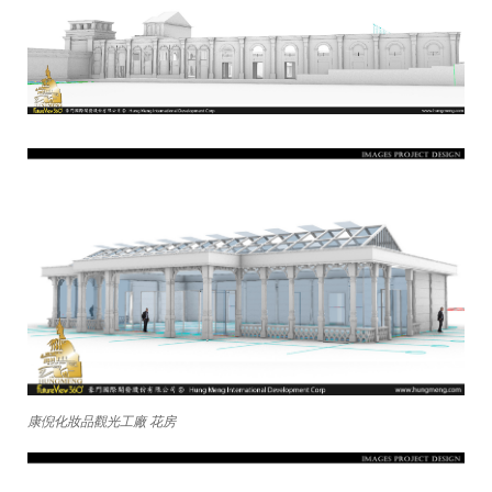
康倪化妝品觀光工廠 花房