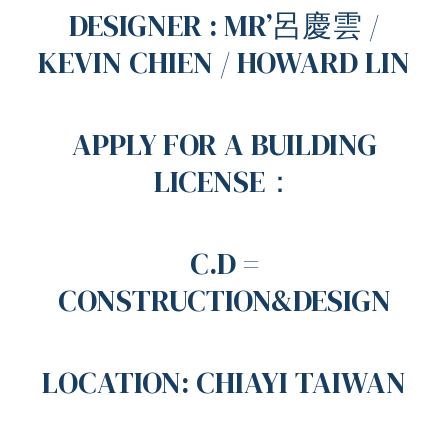
DESIGNER : MR’呂慶雲 /
KEVIN CHIEN / HOWARD LIN
APPLY FOR A BUILDING
LICENSE：
C.D =
CONSTRUCTION&DESIGN
LOCATION: CHIAYI TAIWAN