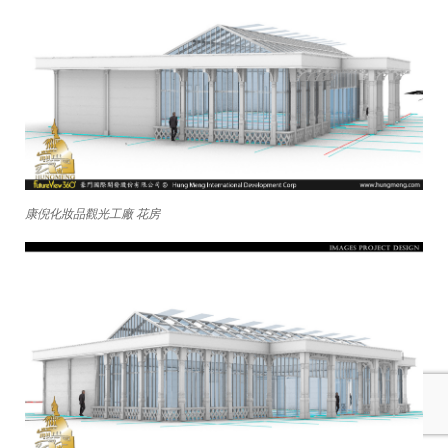
康倪化妝品觀光工廠 花房