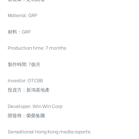
Material: GRP
材料：GRP
Production time: 7 months
製作時間: 7個月
Investor: OTCBB
投資方：新鴻基地產
Developer: Win Win Corp
開發商：榮榮集團
Sensational Hong Kong media reports: