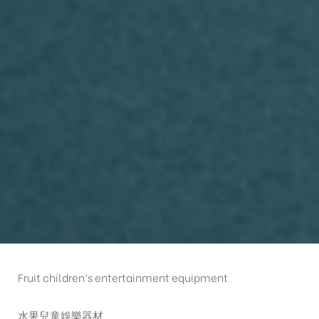
Fruit children’s entertainment equipment
水果兒童娛樂器材