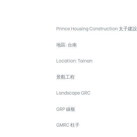
Prince Housing Construction 太
地區: 台南
Location: Tainan
景觀工程
Landscape GRC
GRP 線板
GMRC 柱子