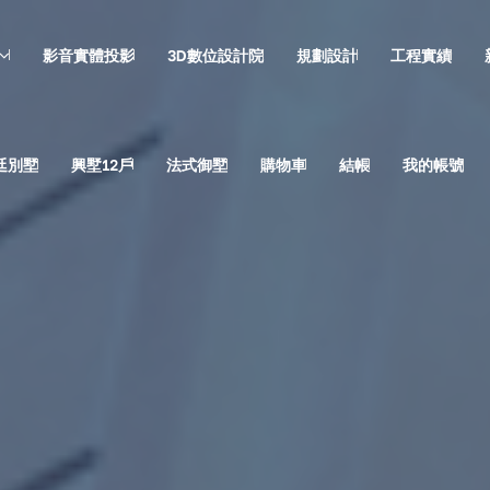
影音實體投影
3D數位設計院
規劃設計
工程實績
廷別墅
興墅12戶
法式御墅
購物車
結帳
我的帳號