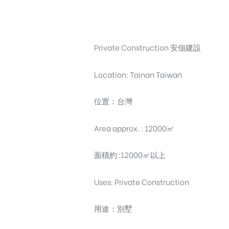
Private Construction 安佃建設
Location: Tainan Taiwan
位置：台灣
Area approx. : 12000㎡
面積約 :12000㎡以上
Uses: Private Construction
用途：別墅