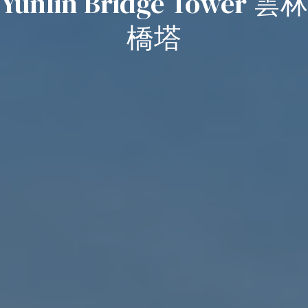
Yunlin Bridge Tower 雲林
橋塔