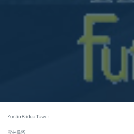
Yunlin Bridge Tower
雲林橋塔