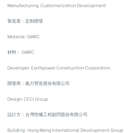
Manufacturing: Customerization Development
製造業：定制開發
Material: GMRC
材料： GMRC
Developer: Earthpower Construction Corporation.
開發商：義力營造股份有限公司
Design: CECI Group
設計方：台灣世曦工程顧問股份有限公司
Building : Hung Meng International Development Group