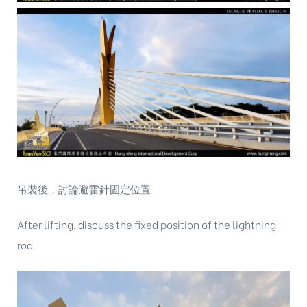
吊裝後，討論避雷針固定位置
After lifting, discuss the fixed position of the lightning
rod.