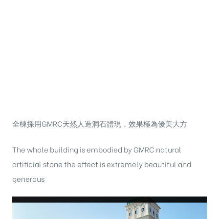
全棟採用GMRC天然人造洞石體現，效果極為優美大方
The whole building is embodied by GMRC natural
artificial stone the effect is extremely beautiful and
generous