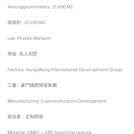
Area approximately: 15.600 M2
面積約 : 15.600 M2
Use :Private Mansion
用途 : 私人別墅
Factory: Hung Meng International Development Group
工廠：豪門國際開發集團
Manufacturing: Customerization Development
製造業：定制開發
Material: GMRC + GRP travertine texture