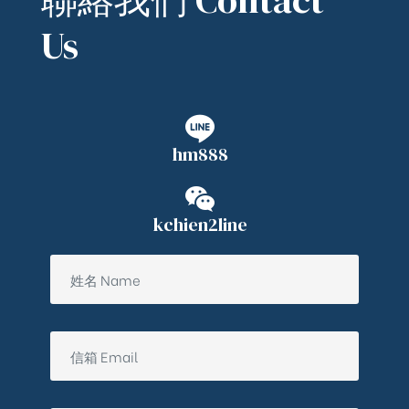
Us
hm888
kchien2line