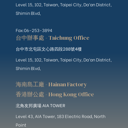
Level 15, 102, Taiwan, Taipei City, Da’an District,
Shimin Blvd,
Fax:06-253-3894
台中辦事處 - Taichung Office
台中市北屯區文心路四段288號4樓
Level 15, 102, Taiwan, Taipei City, Da’an District,
Shimin Blvd,
海南島工廠 - Hainan Factory
香港辦公處 - Hong Kong Office
北角友邦廣場 AIA TOWER
Level 43, AIA Tower, 183 Electric Road, North
Point