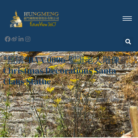
*預購*BAA-0006-聖誕老人雕像-
Christmas Decorations Santa
Claus Statue
首頁
Statues Of Human
*預購*BAA-0006-聖誕老人雕像-
Christmas Decorations Santa Claus Statue