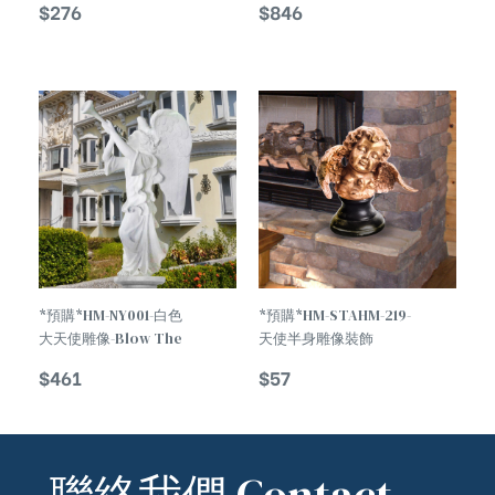
$
276
$
846
Claus Statue
Contemplative Man
*預購*HM-NY001-白色
*預購*HM-STAHM-219-
大天使雕像-Blow The
天使半身雕像裝飾
Horn Holy Angel
Angel Half Body
$
461
$
57
Statue
Statue Decoration
聯絡我們 Contact