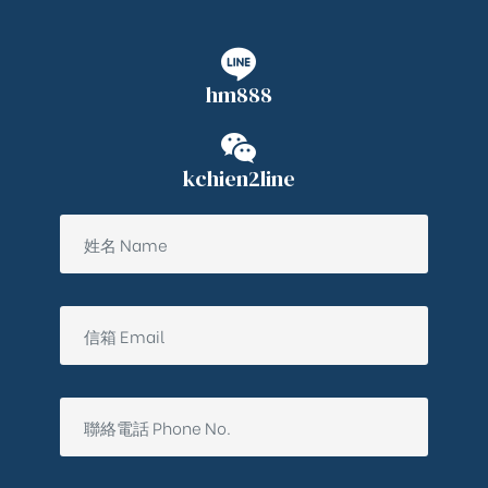
hm888
kchien2line