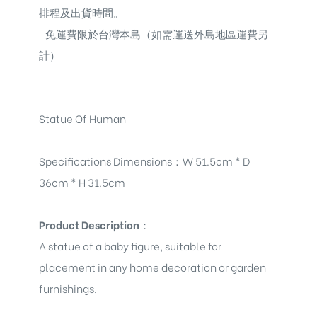
排程及出貨時間。
免運費限於台灣本島（如需運送外島地區運費另
計）
Statue Of Human
Specifications Dimensions
：
W 51.5cm * D
36cm * H 31.5cm
Product Description
：
A statue of a baby figure, suitable for
placement in any home decoration or garden
furnishings.