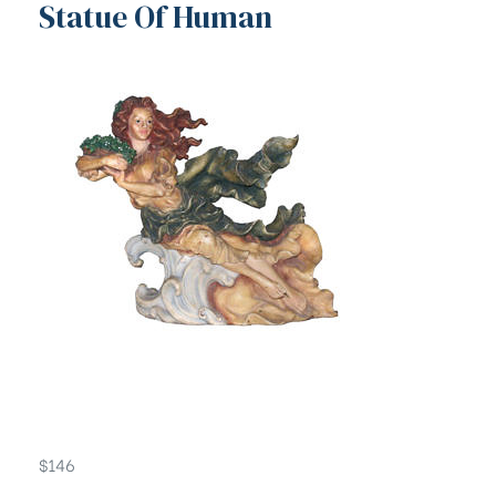
Statue Of Human
$
146