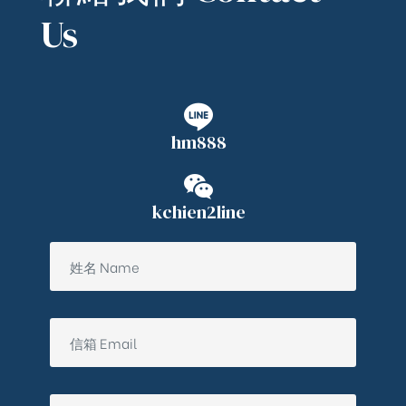
Us
hm888
kchien2line