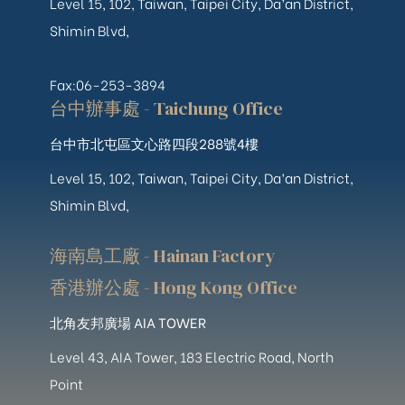
Level 15, 102, Taiwan, Taipei City, Da’an District,
Shimin Blvd,
Fax:06-253-3894
台中辦事處 - Taichung Office
台中市北屯區文心路四段288號4樓
Level 15, 102, Taiwan, Taipei City, Da’an District,
Shimin Blvd,
海南島工廠 - Hainan Factory
香港辦公處 - Hong Kong Office
北角友邦廣場 AIA TOWER
Level 43, AIA Tower, 183 Electric Road, North
Point