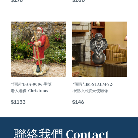
Claus Statue
TREND
*預購*BAA-0006-聖誕
*預購*HM-STAHM-82-
老人雕像-Christmas
神聖小男孩天使雕像
Decorations Santa
Sacred Cute Little
$
1153
$
146
Claus Statue
Boy Angel Statue
聯絡我們 Contact