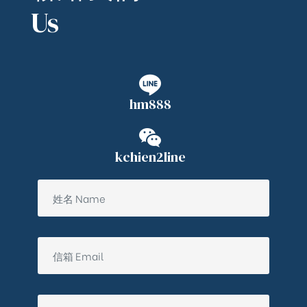
Us
hm888
kchien2line