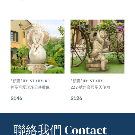
TREND
*預購*HM-STAHM-83-
*預購*HM-STAHM-
神聖可愛球座天使雕像
222-號角寶貝聖天使雕
The Divine Angel
像Book Boy Angel
$
146
$
126
Baby Doll Statue
Statue
聯絡我們 Contact