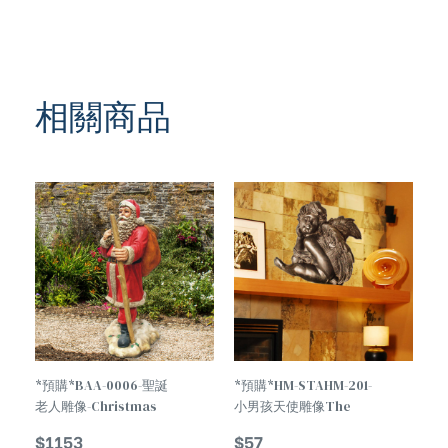
相關商品
TREND
*預購*BAA-0006-聖誕
*預購*HM-STAHM-201-
老人雕像-Christmas
小男孩天使雕像The
Decorations Santa
Little Boy Angel
$
1153
$
57
Claus Statue
Statue