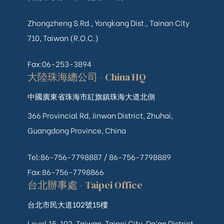
Zhongzheng S.Rd., Yongkang Dist., Tainan City
710, Taiwan (R.O.C.)
Fax:06-253-3894
大陸珠海總公司 - China HQ
中國廣東省珠海市紅旗鎮珠海大道北側
366 Provincial Rd, Jinwan District, Zhuhai,
Guangdong Province, China
Tel:86-756-7798887 /
86-756-
7798889
Fax:86-756-7798866
台北辦事處 - Taipei Office
台北市民大道102號15樓
Level 15, 102, Taiwan, Taipei City, Da’an District,