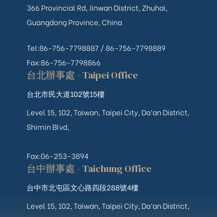
366 Provincial Rd, Jinwan District, Zhuhai,
Guangdong Province, China
Tel:86-756-7798887 /
86-756-
7798889
Fax:86-756-7798866
台北辦事處 - Taipei Office
台北市民大道102號15樓
Level 15, 102, Taiwan, Taipei City, Da’an District,
Shimin Blvd,
Fax:06-253-3894
台中辦事處 - Taichung Office
台中市北屯區文心路四段288號4樓
Level 15, 102, Taiwan, Taipei City, Da’an District,