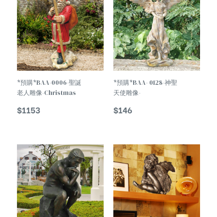
*預購*BAA-0006-聖誕
*預購*BAA- 0128-神聖
老人雕像-Christmas
天使雕像-
Decorations Santa
Temperament Holy
$
1153
$
146
Claus Statue
Angel Statue
TREND