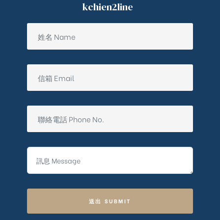
kchien2line
送出 SUBMIT