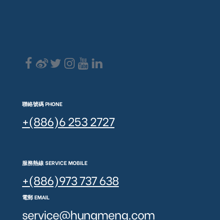
聯絡號碼 PHONE
+(886)6 253 2727
服務熱線 SERVICE MOBILE
+(886)973 737 638
電郵 EMAIL
service@hungmeng.com