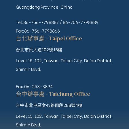
Guangdong Province, China
Tel:86-756-7798887 /
86-756-
7798889
Fax:86-756-7798866
台北辦事處 - Taipei Office
台北市民大道102號15樓
Level 15, 102, Taiwan, Taipei City, Da’an District,
Shimin Blvd,
Fax:06-253-3894
台中辦事處 - Taichung Office
台中市北屯區文心路四段288號4樓
Level 15, 102, Taiwan, Taipei City, Da’an District,
Shimin Blvd,