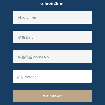
kchien2line
送出 SUBMIT