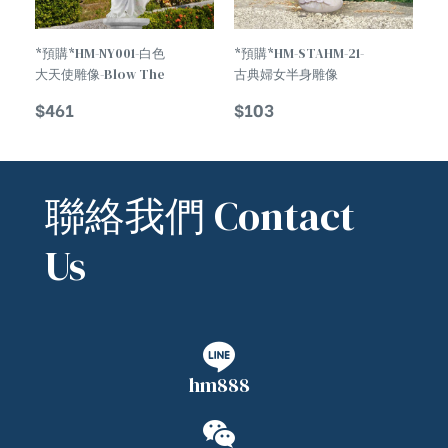
*預購*HM-NY001-白色
*預購*HM-STAHM-21-
大天使雕像-Blow The
古典婦女半身雕像
Horn Holy Angel
Classical Woman Half
$
461
$
103
Statue
Body Statue
聯絡我們 Contact
Us
hm888