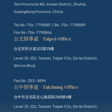
366 Provincial Rd, Jinwan District, Zhuhai,
Guangdong Province, China
Tel:86-756-7798887 /
86-756-
7798889
Fax:86-756-7798866
台北辦事處 - Taipei Office
台北市民大道102號15樓
Level 15, 102, Taiwan, Taipei City, Da’an District,
Shimin Blvd,
Fax:06-253-3894
台中辦事處 - Taichung Office
台中市北屯區文心路四段288號4樓
Level 15, 102, Taiwan, Taipei City, Da’an District,