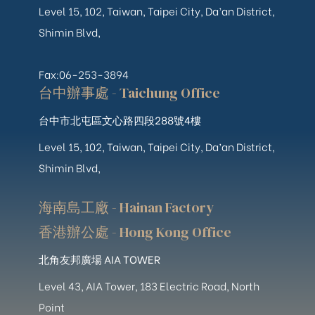
Level 15, 102, Taiwan, Taipei City, Da’an District,
Shimin Blvd,
Fax:06-253-3894
台中辦事處 - Taichung Office
台中市北屯區文心路四段288號4樓
Level 15, 102, Taiwan, Taipei City, Da’an District,
Shimin Blvd,
海南島工廠 - Hainan Factory
香港辦公處 - Hong Kong Office
北角友邦廣場 AIA TOWER
Level 43, AIA Tower, 183 Electric Road, North
Point