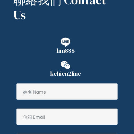
Us
hm888
kchien2line