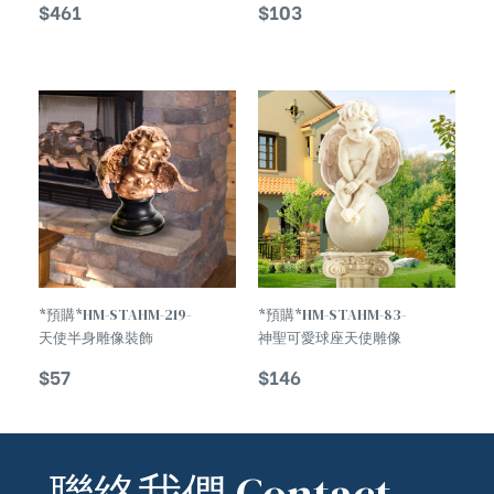
$
461
$
103
Statue
Body Statue
*預購*HM-STAHM-219-
*預購*HM-STAHM-83-
天使半身雕像裝飾
神聖可愛球座天使雕像
Angel Half Body
The Divine Angel
$
57
$
146
Statue Decoration
Baby Doll Statue
聯絡我們 Contact