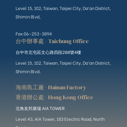
Level 15, 102, Taiwan, Taipei City, Da’an District,
Shimin Blvd,
Fax:06-253-3894
台中辦事處 - Taichung Office
台中市北屯區文心路四段288號4樓
Level 15, 102, Taiwan, Taipei City, Da’an District,
Shimin Blvd,
海南島工廠 - Hainan Factory
香港辦公處 - Hong Kong Office
北角友邦廣場 AIA TOWER
Level 43, AIA Tower, 183 Electric Road, North