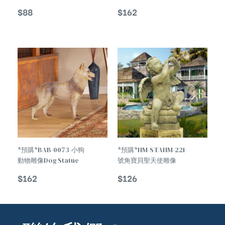
Cute Animal Egret
Of Animal
$
88
$
162
Statue Decoration
TREND
*預購*BAB-0073-小狗
*預購*HM-STAHM-221-
動物雕像Dog Statue
號角寶貝聖天使雕像
Of Animal
Angel Baby Clarion
$
162
$
126
Statue