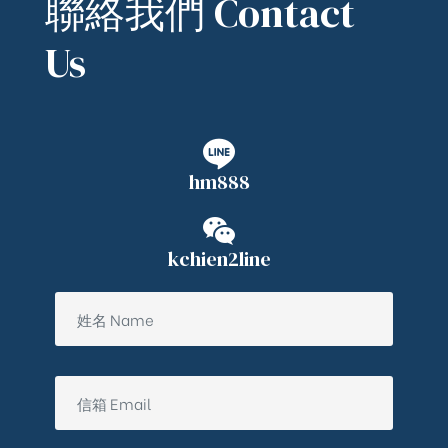
聯絡我們 Contact
Us
hm888
kchien2line