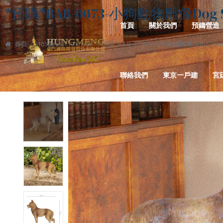
*預購*BAB-0073-小狗動物雕像Dog Sta
首頁
關於我們
預鑄營造
首頁
Statues Of Animal
*預購*BAB-0073-小狗動物雕像Dog Statue
聯絡我們
東京一戶建
宮