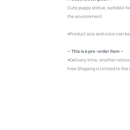
Cute puppy statue, suitable fo
the environment.
※
Product size and color can b
— This is a pre-order item —
※
Delivery time, another notice
Free Shipping is limited to the