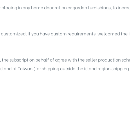
r placing in any home decoration or garden furnishings, to incre
e customized, if you have custom requirements, welcomed the i
, the subscript on behalf of agree with the seller production sc
 island of Taiwan (for shipping outside the island region shippin