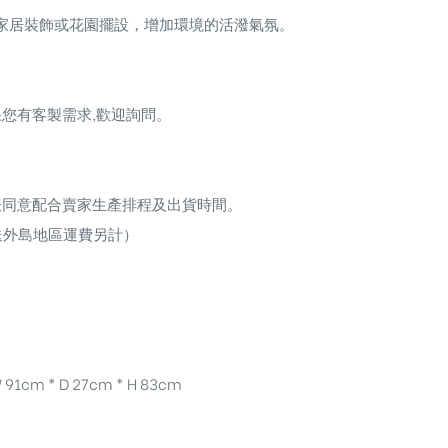
家居裝飾或花園擺設，增加環境的活潑氣氛。
您有客製需求,歡迎詢問。
表同意配合賣家生產排程及出貨時間。
送外島地區運費另計）
 91cm * D 27cm * H 83cm