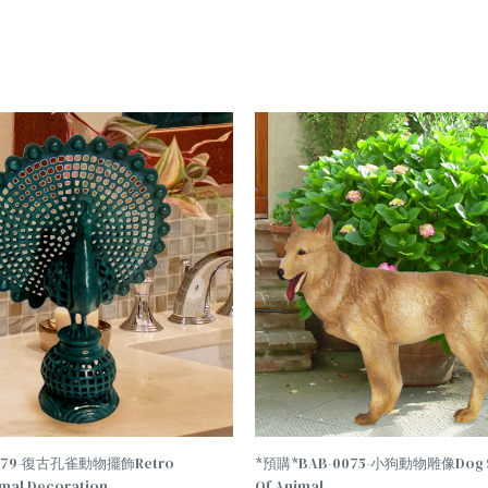
TREND
0179-復古孔雀動物擺飾Retro
*預購*BAB-0075-小狗動物雕像Dog S
mal Decoration
Of Animal