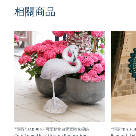
相關商品
TREND
TREND
*預購*BAB-0167-可愛動物白鷺鷥雕像擺飾
*預購*BAB-
Cute Animal Egret Statue Decoration
Peacock Ani