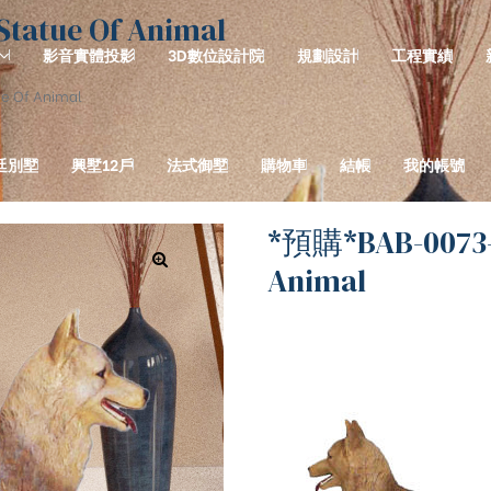
tue Of Animal
影音實體投影
3D數位設計院
規劃設計
工程實績
 Of Animal
廷別墅
興墅12戶
法式御墅
購物車
結帳
我的帳號
*預購*BAB-007
Animal