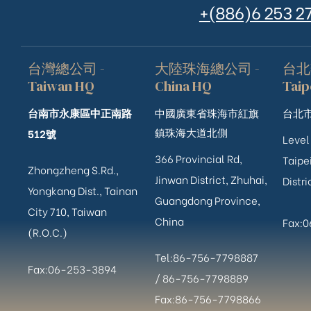
+(886)6 253 2
台灣總公司 -
大陸珠海總公司 -
台北
Taiwan HQ
China HQ
Taip
台南市永康區中正南路
中國廣東省珠海市紅旗
台北市
鎮珠海大道北側
512號
Level
366 Provincial Rd,
Taipei
Zhongzheng S.Rd.,
Jinwan District, Zhuhai,
Distri
Yongkang Dist., Tainan
Guangdong Province,
City 710, Taiwan
China
Fax:
(R.O.C.)
Tel:86-756-7798887
Fax:06-253-3894
/
86-756-
7798889
Fax:86-756-7798866