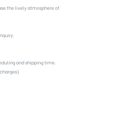
ase the lively atmosphere of
nquiry.
heduling and shipping time.
g charges)