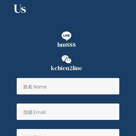
Us
hm888
kchien2line