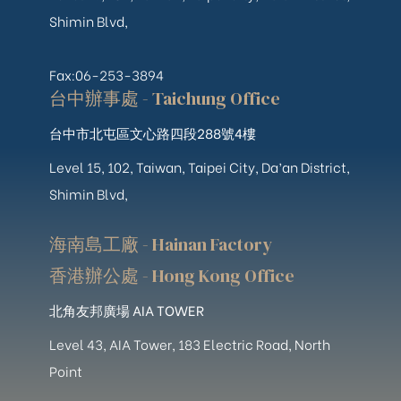
Shimin Blvd,
Fax:06-253-3894
台中辦事處 - Taichung Office
台中市北屯區文心路四段288號4樓
Level 15, 102, Taiwan, Taipei City, Da’an District,
Shimin Blvd,
海南島工廠 - Hainan Factory
香港辦公處 - Hong Kong Office
北角友邦廣場 AIA TOWER
Level 43, AIA Tower, 183 Electric Road, North
Point