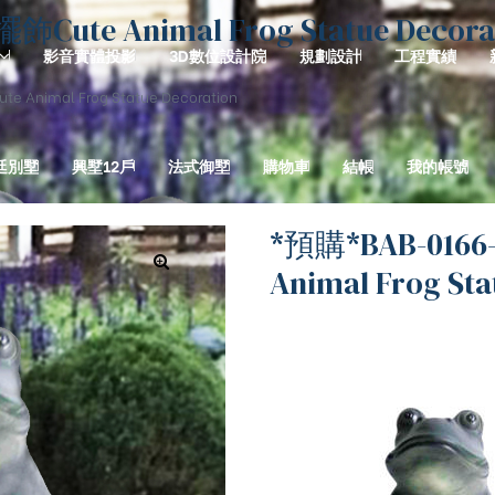
e Animal Frog Statue Decora
影音實體投影
3D數位設計院
規劃設計
工程實績
imal Frog Statue Decoration
廷別墅
興墅12戶
法式御墅
購物車
結帳
我的帳號
*預購*BAB-01
Animal Frog Sta