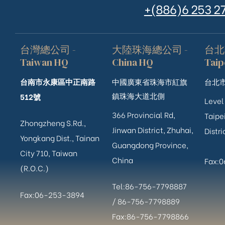
+(886)6 253 2
台灣總公司 -
大陸珠海總公司 -
台北
Taiwan HQ
China HQ
Taip
台南市永康區中正南路
中國廣東省珠海市紅旗
台北市
鎮珠海大道北側
512號
Level
366 Provincial Rd,
Taipei
Zhongzheng S.Rd.,
Jinwan District, Zhuhai,
Distri
Yongkang Dist., Tainan
Guangdong Province,
City 710, Taiwan
China
Fax:
(R.O.C.)
Tel:86-756-7798887
Fax:06-253-3894
/
86-756-
7798889
Fax:86-756-7798866