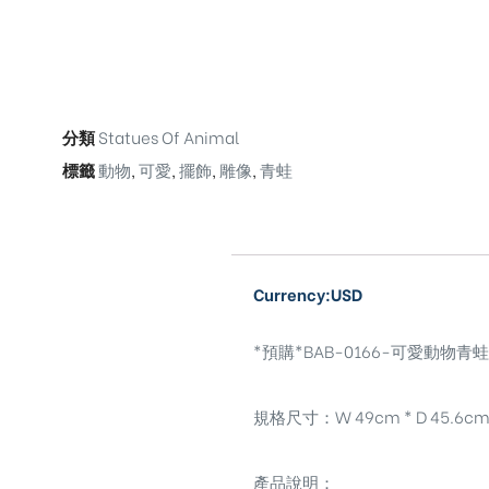
分類
Statues Of Animal
標籤
動物
,
可愛
,
擺飾
,
雕像
,
青蛙
Currency:USD
*預購*BAB-0166-可愛動物青蛙雕像擺飾
規格尺寸：W 49cm * D 45.6cm 
產品說明：