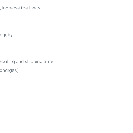
 increase the lively
nquiry.
heduling and shipping time.
g charges)