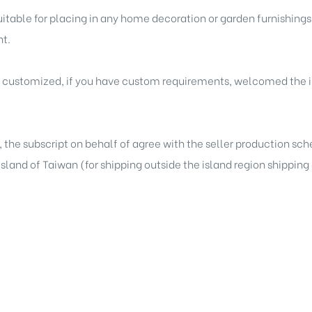
itable for placing in any home decoration or garden furnishings,
t.
e customized, if you have custom requirements, welcomed the i
, the subscript on behalf of agree with the seller production sc
 island of Taiwan (for shipping outside the island region shippin