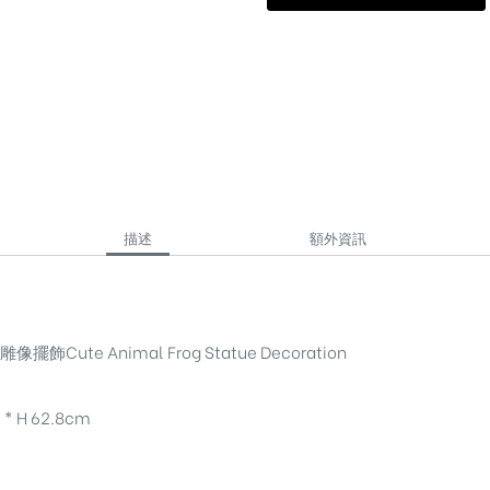
描述
額外資訊
Cute Animal Frog Statue Decoration
* H 62.8cm