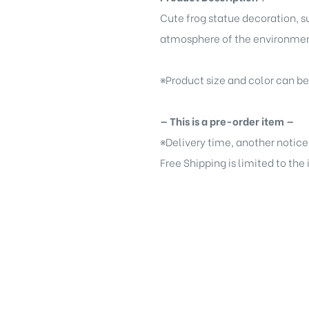
Cute frog statue decoration, su
atmosphere of the environmen
※
Product size and color can b
— This is a pre-order item —
※
Delivery time, another notice
Free Shipping is limited to the