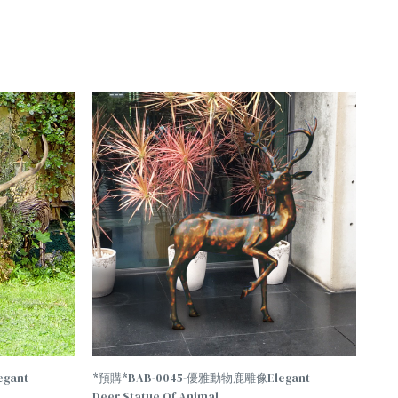
TREND
gant
*預購*BAB-0045-優雅動物鹿雕像Elegant
Deer Statue Of Animal