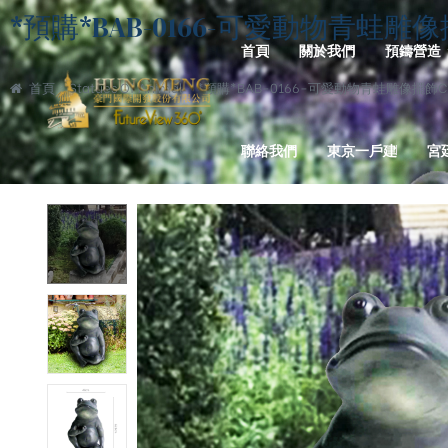
*預購*BAB-0166-可愛動物青蛙雕像擺飾Cut
首頁
關於我們
預鑄營造
首頁
Statues Of Animal
*預購*BAB-0166-可愛動物青蛙雕像擺飾Cute An
聯絡我們
東京一戶建
宮