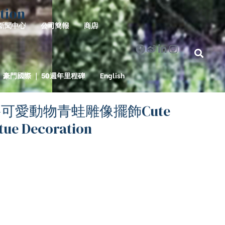
tion
新聞中心
公司簡報
商店
豪門國際 ｜ 50週年里程碑
English
66-可愛動物青蛙雕像擺飾Cute
tue Decoration