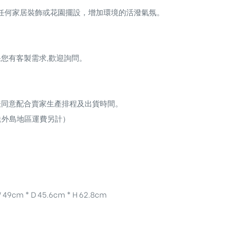
任何家居裝飾或花園擺設，增加環境的活潑氣氛。
您有客製需求,歡迎詢問。
表同意配合賣家生產排程及出貨時間。
送外島地區運費另計）
 49cm * D 45.6cm * H 62.8cm