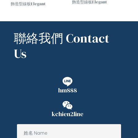
飾造型線板Elegant
飾造型線板Elegant
decorative molding
decorative molding
聯絡我們 Contact
Us
hm888
kchien2line