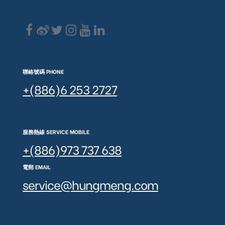
聯絡號碼 PHONE
+(886)6 253 2727
服務熱線 SERVICE MOBILE
+(886)973 737 638
電郵 EMAIL
service@hungmeng.com