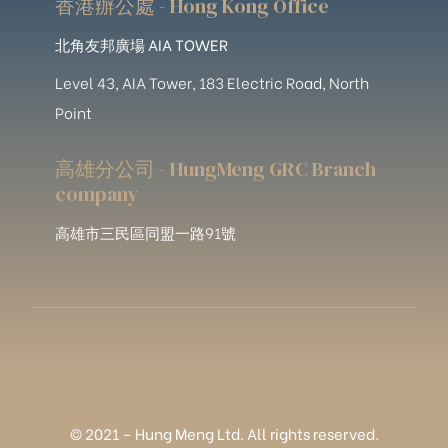
香港辦公處 - Hong Kong Office
北角友邦廣場 AIA TOWER
Level 43, AIA Tower, 183 Electric Road, North
Point
高雄分公司 - HungMeng GRC Branch
company
高雄市三民區同盟一路91號
© 2021 – Hung Meng Ltd. All rights reserved.