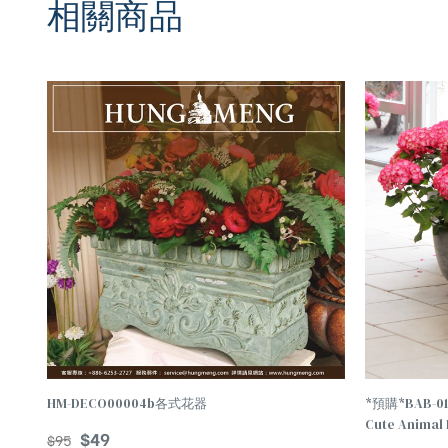
相關商品
TREND
TREND
HM-DECO00004b各式花器
*預購*BAB-
Cute Animal 
$
49
$
95