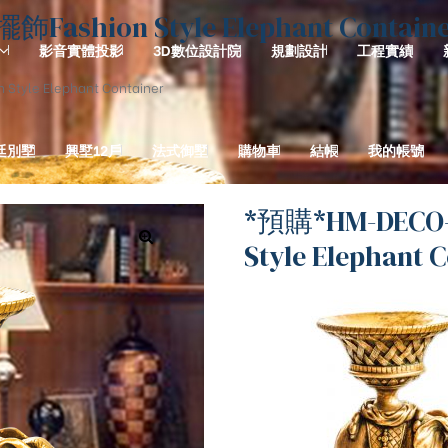
hion Style Elephant Containe
影音實體投影
3D數位設計院
規劃設計
工程實績
le Elephant Container
廷別墅
興墅12戶
法式御墅
購物車
結帳
我的帳號
*預購*HM-DEC
Style Elephant 