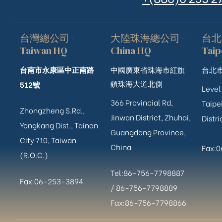
台灣總公司 -
大陸珠海總公司 -
台北
Taiwan HQ
China HQ
Taip
台南市永康區中正南路
中國廣東省珠海市紅旗
台北市
鎮珠海大道北側
512號
Level
366 Provincial Rd,
Taipei
Zhongzheng S.Rd.,
Jinwan District, Zhuhai,
Distri
Yongkang Dist., Tainan
Guangdong Province,
City 710, Taiwan
China
Fax:
(R.O.C.)
Tel:86-756-7798887
Fax:06-253-3894
/
86-756-
7798889
Fax:86-756-7798866