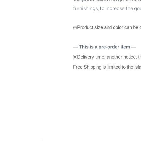
furnishings, to increase the g
※
Product size and color can be 
— This is a pre-order item —
※
Delivery time, another notice, t
Free Shipping is limited to the is