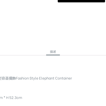
描述
飾Fashion Style Elephant Container
 * H 52.3cm