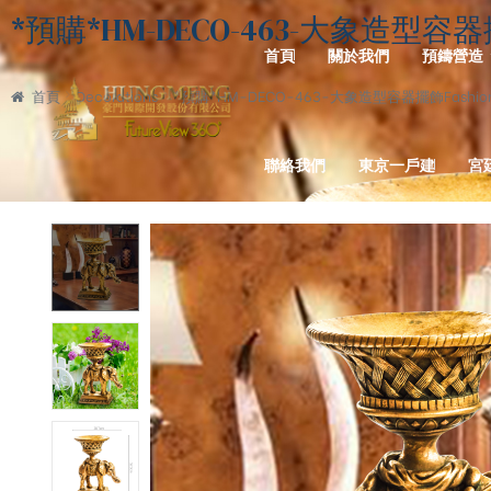
*預購*HM-DECO-463-大象造型容器擺飾Fas
首頁
關於我們
預鑄營造
首頁
Decorations
*預購*HM-DECO-463-大象造型容器擺飾Fashion Sty
聯絡我們
東京一戶建
宮