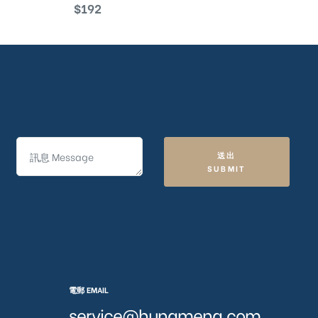
$
192
送出
SUBMIT
電郵 EMAIL
service@hungmeng.com