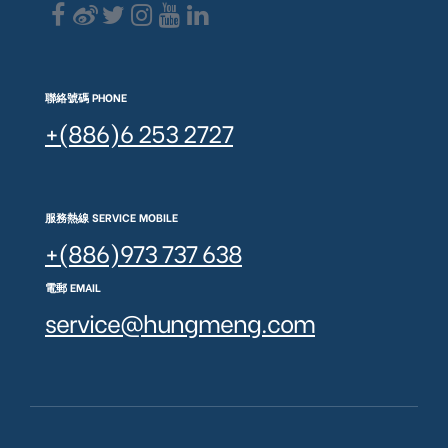
聯絡號碼 PHONE
+(886)6 253 2727
服務熱線 SERVICE MOBILE
+(886)973 737 638
電郵 EMAIL
service@hungmeng.com