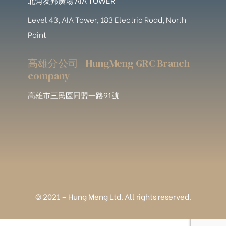
Level 43, AIA Tower, 183 Electric Road, North
Point
高雄分公司 - HungMeng GRC Branch
company
高雄市三民區同盟一路91號
© 2021 – Hung Meng Ltd. All rights reserved.