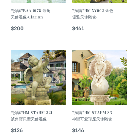
*預購*BAA-0178-號角
*預購*HM-NY002-金色
天使雕像-Clarion
優雅天使雕像-
Angel Statue
Temperament Harp
$
200
$
461
Holy Angel Statue
*預購*HM-STAHM-221-
*預購*HM-STAHM-83-
號角寶貝聖天使雕像
神聖可愛球座天使雕像
Angel Baby Clarion
The Divine Angel
$
126
$
146
Statue
Baby Doll Statue