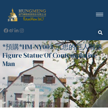
*預購*HM-NY003-沉思的巨人雕像-
Figure Statue Of Contemplative
Man
首頁
Statues Of Human
*預購*HM-NY003-沉思的巨人雕像-
Figure Statue Of Contemplative Man