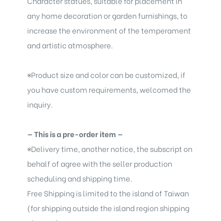
Character statues, suitable for placement in
any home decoration or garden furnishings, to
increase the environment of the temperament
and artistic atmosphere.
※
Product size and color can be customized, if
you have custom requirements, welcomed the
inquiry.
— This is a pre-order item —
※
Delivery time, another notice, the subscript on
behalf of agree with the seller production
scheduling and shipping time.
Free Shipping is limited to the island of Taiwan
(for shipping outside the island region shipping