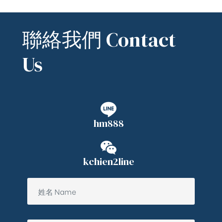
聯絡我們 Contact
Us
hm888
kchien2line