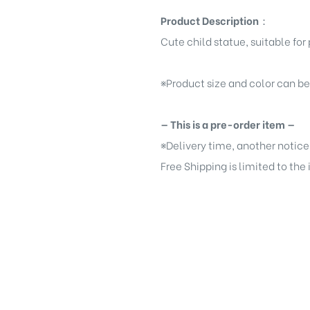
Product Description
：
Cute child statue, suitable fo
※
Product size and color can b
— This is a pre-order item —
※
Delivery time, another notice
Free Shipping is limited to the