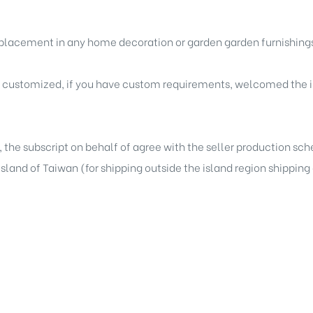
r placement in any home decoration or garden garden furnishing
e customized, if you have custom requirements, welcomed the i
, the subscript on behalf of agree with the seller production sc
 island of Taiwan (for shipping outside the island region shippin