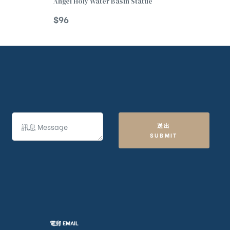
Angel Holy Water Basin Statue
$
96
送出
SUBMIT
電郵 EMAIL