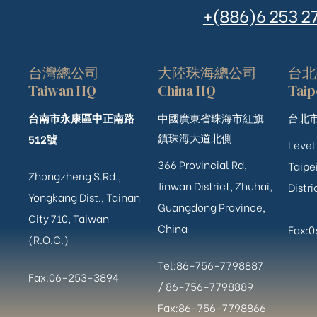
+(886)6 253 2
台灣總公司 -
大陸珠海總公司 -
台北
Taiwan HQ
China HQ
Taip
台南市永康區中正南路
中國廣東省珠海市紅旗
台北市
鎮珠海大道北側
512號
Level
366 Provincial Rd,
Taipei
Zhongzheng S.Rd.,
Jinwan District, Zhuhai,
Distri
Yongkang Dist., Tainan
Guangdong Province,
City 710, Taiwan
China
Fax:
(R.O.C.)
Tel:86-756-7798887
Fax:06-253-3894
/
86-756-
7798889
Fax:86-756-7798866