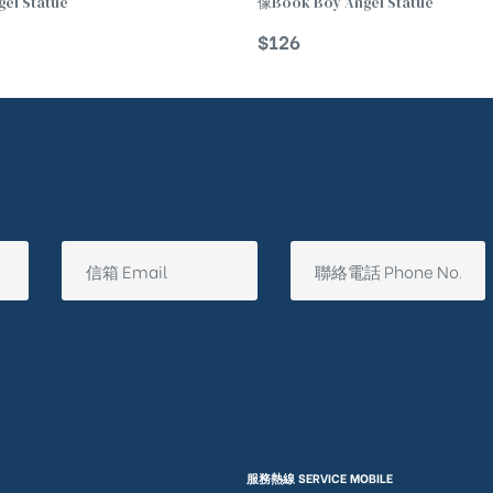
gel Statue
像Book Boy Angel Statue
$
126
服務熱線 SERVICE MOBILE