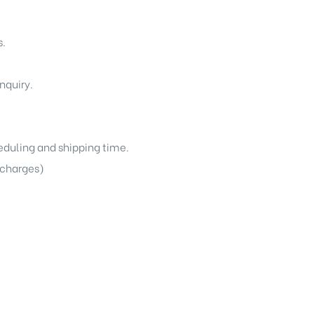
s.
nquiry.
heduling and shipping time.
g charges)