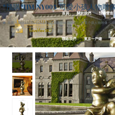
*預購*HM-NY005-可愛小孩人物雕像-Cute L
首頁
關於我們
預鑄營造
首頁
Statues Of Human
*預購*HM-NY005-可愛小孩人物雕像-Cute Littl
聯絡我們
東京一戶建
宮