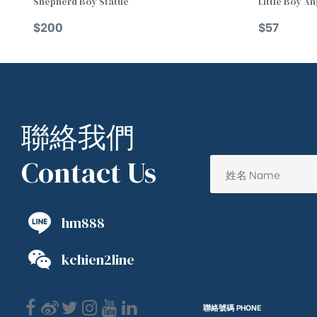
Shepherd Boy Statue
Little Boy An
$
200
$
57
聯絡我們
Contact Us
hm888
kchien2line
聯絡號碼 PHONE