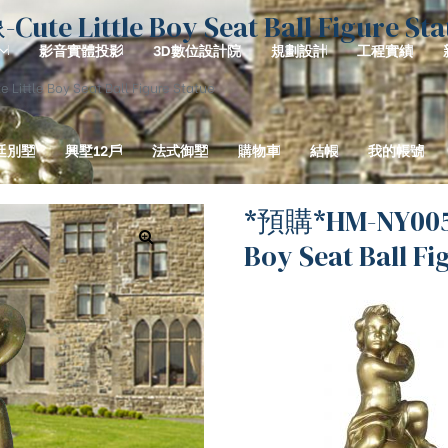
ittle Boy Seat Ball Figure Sta
影音實體投影
3D數位設計院
規劃設計
工程實績
e Boy Seat Ball Figure Statue
廷別墅
興墅12戶
法式御墅
購物車
結帳
我的帳號
*預購*HM-NY00
Boy Seat Ball Fi