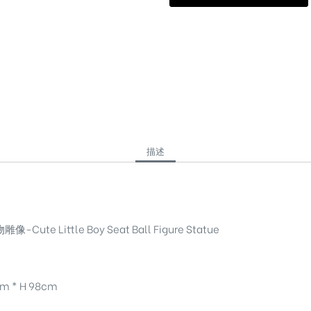
描述
te Little Boy Seat Ball Figure Statue
m * H 98cm