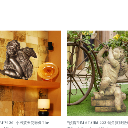
TREND
TAHM-201-小男孩天使雕像The
*預購*HM-STAHM-222-號角寶貝