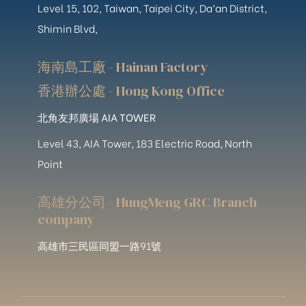
Level 15, 102, Taiwan, Taipei City, Da’an District,
Shimin Blvd,
海南島工廠 - Hainan Factory
香港辦公處 - Hong Kong Office
北角友邦廣場 AIA TOWER
Level 43, AIA Tower, 183 Electric Road, North
Point
高雄分公司 - HungMeng GRC Branch
company
高雄市三民區同盟一路91號