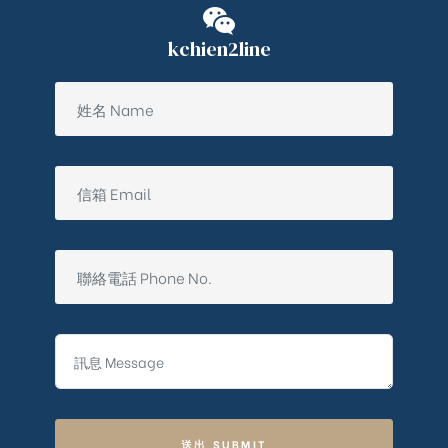
kchien2line
送出 SUBMIT