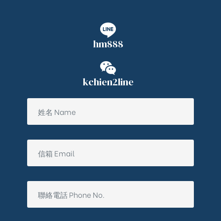
hm888
kchien2line