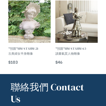
*預購*HM-STAHM-21-
*預購*HM-STAHM-63-
古典婦女半身雕像
讀書氣質人物雕像
Classical Woman Half
Temperament
$
103
$
46
Body Statue
Deader Woman
Statue
聯絡我們 Contact
Us