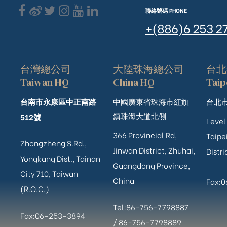
聯絡號碼 PHONE
+(886)6 253 2
台灣總公司 -
大陸珠海總公司 -
台北
Taiwan HQ
China HQ
Taip
台南市永康區中正南路
中國廣東省珠海市紅旗
台北市
鎮珠海大道北側
512號
Level
366 Provincial Rd,
Taipei
Zhongzheng S.Rd.,
Jinwan District, Zhuhai,
Distri
Yongkang Dist., Tainan
Guangdong Province,
City 710, Taiwan
China
Fax:
(R.O.C.)
Tel:86-756-7798887
Fax:06-253-3894
/
86-756-
7798889