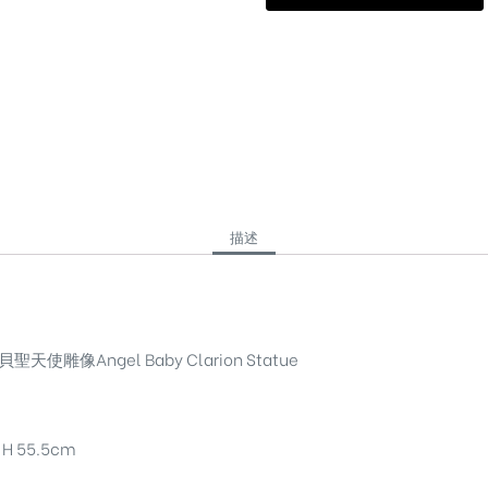
描述
天使雕像Angel Baby Clarion Statue
H 55.5cm