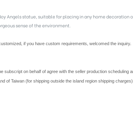
Boy Angels statue, suitable for placing in any home decoration o
gorgeous sense of the environment.
customized, if you have custom requirements, welcomed the inquiry.
he subscript on behalf of agree with the seller production scheduling 
land of Taiwan (for shipping outside the island region shipping charges)