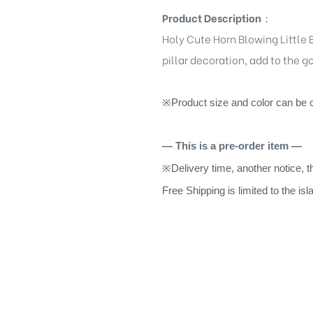
Product Description
：
Holy Cute Horn Blowing Little 
pillar decoration, add to the 
※
Product size and color can be 
— This is a pre-order item —
※
Delivery time, another notice, t
Free Shipping is limited to the is