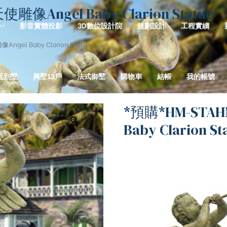
Angel Baby Clarion Statue
影音實體投影
3D數位設計院
規劃設計
工程實績
el Baby Clarion Statue
廷別墅
興墅12戶
法式御墅
購物車
結帳
我的帳號
*預購*HM-STA
Baby Clarion St