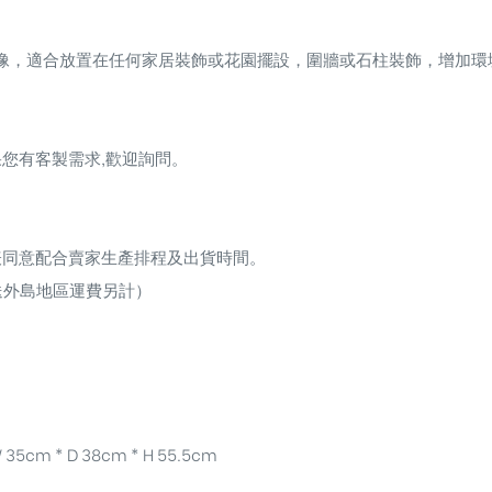
像，適合放置在任何家居裝飾或花園擺設，圍牆或石柱裝飾，增加環
您有客製需求,歡迎詢問。
表同意配合賣家生產排程及出貨時間。
送外島地區運費另計）
 35cm * D 38cm * H 55.5cm