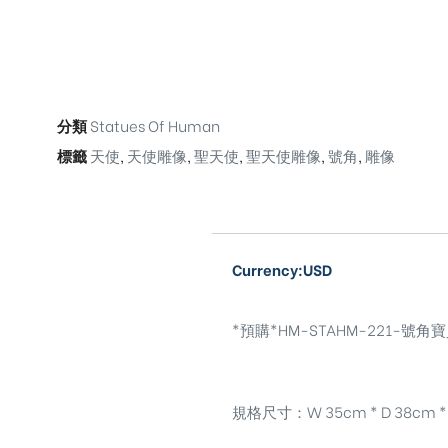
分類
Statues Of Human
標籤
天使
,
天使雕像
,
聖天使
,
聖天使雕像
,
號角
,
雕像
Currency:USD
*預購*HM-STAHM-221-號角寶貝聖
規格尺寸：W 35cm * D 38cm * 