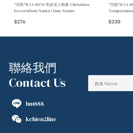
*預購*BAA-0070-聖誕老人雕像-Christmas
*預購*BAA-
Decorations Santa Claus Statue
Temperament
$
276
$
330
聯絡我們
Contact Us
hm888
kchien2line