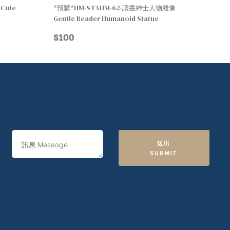
Cute
*預購*HM-STAHM-62-讀書紳士人物雕像
Gentle Reader Humanoid Statue
$
100
送出
SUBMIT