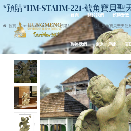
*預購*HM-STAHM-221-號角寶貝聖天使雕像
首頁
關於我們
預鑄營造
首頁
Statues Of Human
*預購*HM-STAHM-221-號角寶貝聖天使雕像Ang
聯絡我們
東京一戶建
宮