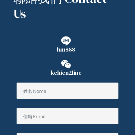
Us
hm888
kchien2line