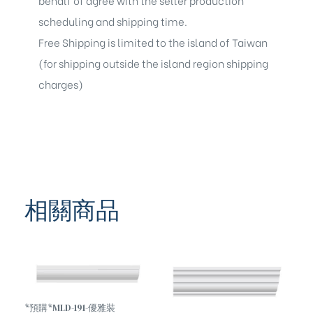
scheduling and shipping time.
Free Shipping is limited to the island of Taiwan
(for shipping outside the island region shipping
charges)
相關商品
*預購*MLD-191-優雅裝