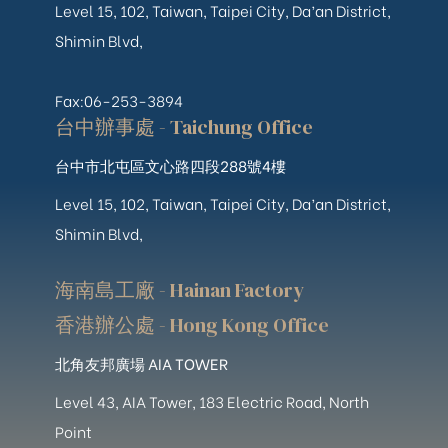
Level 15, 102, Taiwan, Taipei City, Da’an District,
Shimin Blvd,
Fax:06-253-3894
台中辦事處 - Taichung Office
台中市北屯區文心路四段288號4樓
Level 15, 102, Taiwan, Taipei City, Da’an District,
Shimin Blvd,
海南島工廠 - Hainan Factory
香港辦公處 - Hong Kong Office
北角友邦廣場 AIA TOWER
Level 43, AIA Tower, 183 Electric Road, North
Point