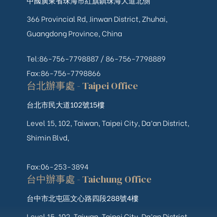
366 Provincial Rd, Jinwan District, Zhuhai,
Guangdong Province, China
Tel:86-756-7798887 /
86-756-
7798889
Fax:86-756-7798866
台北辦事處 - Taipei Office
台北市民大道102號15樓
Level 15, 102, Taiwan, Taipei City, Da’an District,
Shimin Blvd,
Fax:06-253-3894
台中辦事處 - Taichung Office
台中市北屯區文心路四段288號4樓
Level 15, 102, Taiwan, Taipei City, Da’an District,