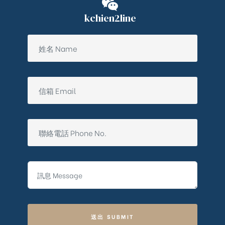
kchien2line
送出 SUBMIT