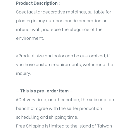
Product Description
：
Spectacular decorative moldings
, suitable for
placing in any outdoor facade decoration or
interior wall, increase the elegance of the
environment.
※
Product size and color can be customized, if
you have custom requirements, welcomed the
inquiry.
— This is a pre-order item —
※
Delivery time, another notice, the subscript on
behalf of agree with the seller production
scheduling and shipping time.
Free Shipping is limited to the island of Taiwan