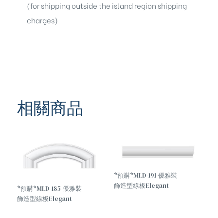
(for shipping outside the island region shipping
charges)
相關商品
*預購*MLD-191-優雅裝
飾造型線板Elegant
*預購*MLD-185-優雅裝
decorative molding
飾造型線板Elegant
decorative molding