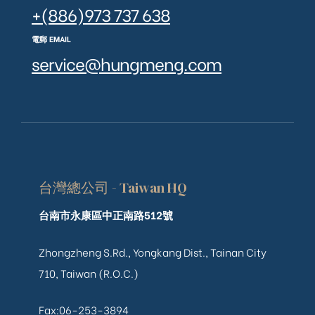
+(886)973 737 638
電郵 EMAIL
service@hungmeng.com
台灣總公司 - Taiwan HQ
台南市永康區中正南路512號
Zhongzheng S.Rd., Yongkang Dist., Tainan City
710, Taiwan (R.O.C.)
Fax:06-253-3894