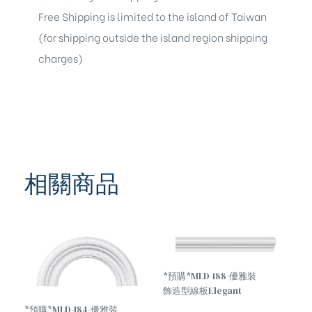
Free Shipping is limited to the island of Taiwan
(for shipping outside the island region shipping
charges)
相關商品
*預購*MLD-188-優雅裝
飾造型線板Elegant
decorative molding
*預購*MLD-184-優雅裝