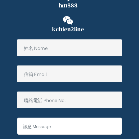
hm888
kchien2line