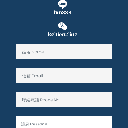
hm888
kchien2line