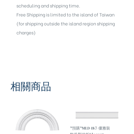
scheduling and shipping time.
Free Shipping is limited to the island of Taiwan
(for shipping outside the island region shipping
charges)
相關商品
*預購*MLD-187-優雅裝