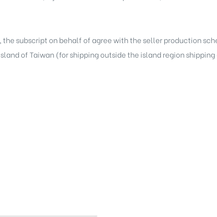
, the subscript on behalf of agree with the seller production sc
 island of Taiwan (for shipping outside the island region shippin