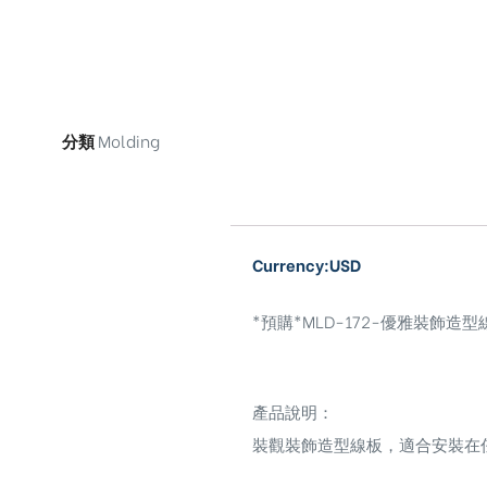
分類
Molding
Currency:USD
*預購*MLD-172-優雅裝飾造型線板El
產品說明：
ub（含日本
裝觀裝飾造型線板，適合安裝在