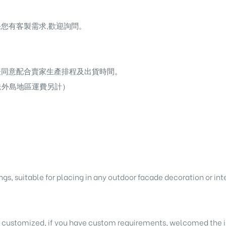
您有客製需求,歡迎詢問。
表同意配合賣家生產排程及出貨時間。
送外島地區運費另計）
ngs
, suitable for placing in any outdoor facade decoration or int
e customized, if you have custom requirements, welcomed the i