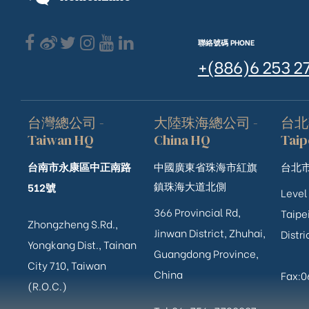
聯絡號碼 PHONE
+(886)6 253 2
台灣總公司 -
大陸珠海總公司 -
台北
Taiwan HQ
China HQ
Taip
台南市永康區中正南路
中國廣東省珠海市紅旗
台北市
鎮珠海大道北側
512號
Level
366 Provincial Rd,
Taipei
Zhongzheng S.Rd.,
Jinwan District, Zhuhai,
Distri
Yongkang Dist., Tainan
Guangdong Province,
City 710, Taiwan
China
Fax:
(R.O.C.)