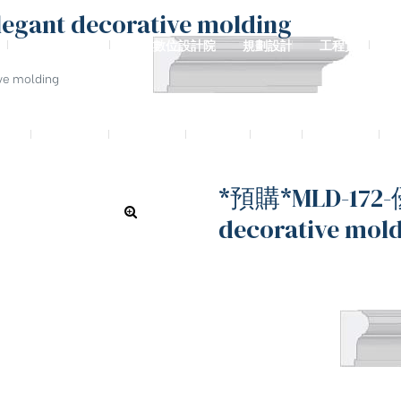
t decorative molding
影音實體投影
3D數位設計院
規劃設計
工程實績
e molding
廷別墅
興墅12戶
法式御墅
購物車
結帳
我的帳號
*預購*MLD-17
decorative mol