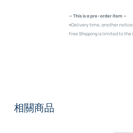
— This is a pre-order item —
※
Delivery time, another notice
Free Shipping is limited to the
相關商品