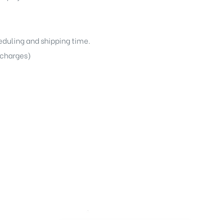
heduling and shipping time.
g charges)