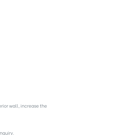
erior wall, increase the
nquiry.