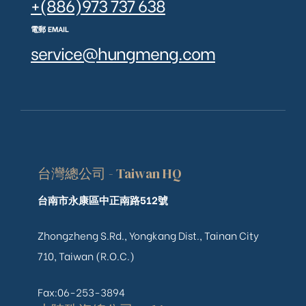
+(886)973 737 638
電郵 EMAIL
service@hungmeng.com
台灣總公司 - Taiwan HQ
台南市永康區中正南路512號
Zhongzheng S.Rd., Yongkang Dist., Tainan City
710, Taiwan (R.O.C.)
Fax:06-253-3894