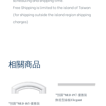
scheduling and shipping time.
Free Shipping is limited to the island of Taiwan
(for shipping outside the island region shipping
charges)
相關商品
*預購*MLD-197-優雅裝
飾造型線板Elegant
*預購*MLD-185-優雅裝
decorative molding