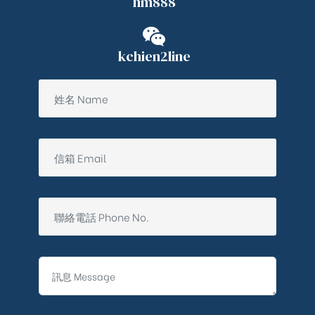
hm888
kchien2line