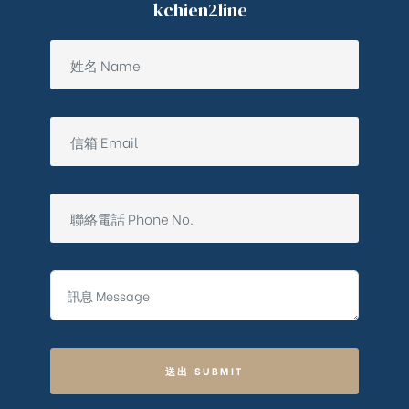
kchien2line
送出 SUBMIT