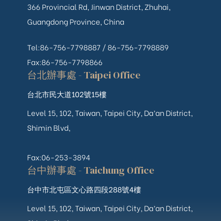
366 Provincial Rd, Jinwan District, Zhuhai,
Guangdong Province, China
Tel:86-756-7798887 /
86-756-
7798889
Fax:86-756-7798866
台北辦事處 - Taipei Office
台北市民大道102號15樓
Level 15, 102, Taiwan, Taipei City, Da’an District,
Shimin Blvd,
Fax:06-253-3894
台中辦事處 - Taichung Office
台中市北屯區文心路四段288號4樓
Level 15, 102, Taiwan, Taipei City, Da’an District,