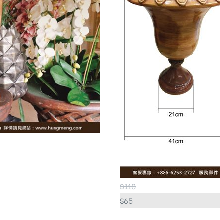
$
118
$
65