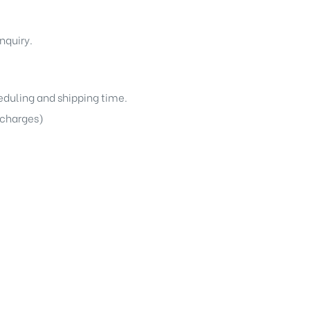
nquiry.
heduling and shipping time.
g charges)