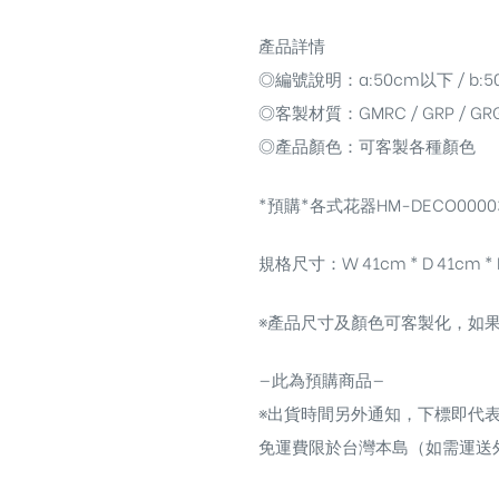
產品詳情
◎編號說明：a:50cm以下 / b:50-1
◎客製材質：GMRC / GRP / GR
◎產品顏色：可客製各種顏色
*預購*各式花器HM-DECO00003a$
規格尺寸：W 41cm * D 41cm * 
※產品尺寸及顏色可客製化，如果
—此為預購商品—
※出貨時間另外通知，下標即代
免運費限於台灣本島（如需運送