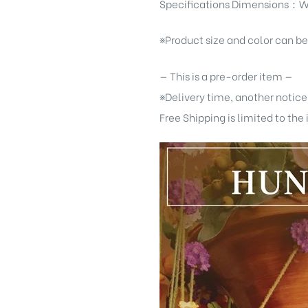
Specifications Dimensions：W
※Product size and color can b
— This is a pre-order item —
※Delivery time, another notice
Free Shipping is limited to the