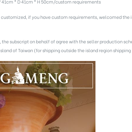
 41cm * D 41cm * H 50cm/custom requirements
e customized, if you have custom requirements, welcomed the i
, the subscript on behalf of agree with the seller production sc
 island of Taiwan (for shipping outside the island region shippin