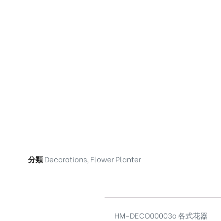
分類
Decorations
,
Flower Planter
HM-DECO00003a 各式花器