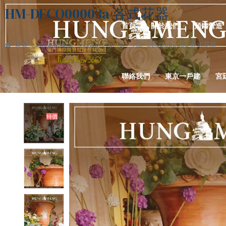
HM-DECO00003a 各式花器
首頁
關於我們
預鑄營造
首頁
Decorations
Flower Planter
HM-DECO00003a 各式花器
聯絡我們
東京一戶建
宮
特價