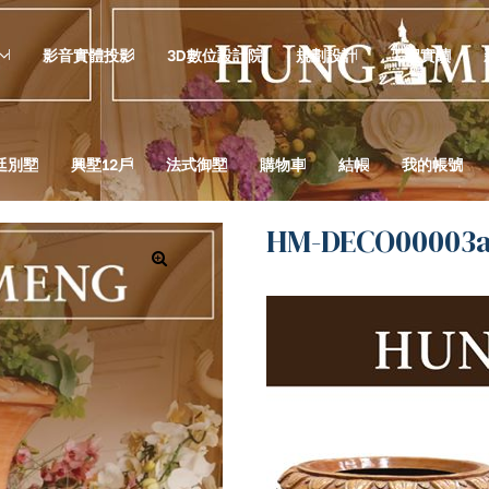
影音實體投影
3D數位設計院
規劃設計
工程實績
廷別墅
興墅12戶
法式御墅
購物車
結帳
我的帳號
HM-DECO0000