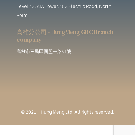
Level 43, AIA Tower, 183 Electric Road, North
Point
高雄分公司 - HungMeng GRC Branch
company
高雄市三民區同盟一路91號
© 2021 – Hung Meng Ltd. All rights reserved.