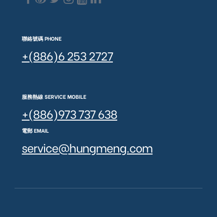
聯絡號碼 PHONE
+(886)6 253 2727
服務熱線 SERVICE MOBILE
+(886)973 737 638
電郵 EMAIL
service@hungmeng.com