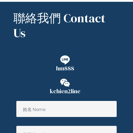
聯絡我們 Contact
Us
hm888
kchien2line