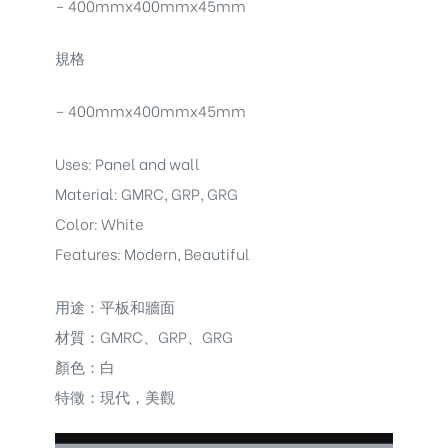
– 400mmx400mmx45mm
規格
– 400mmx400mmx45mm
Uses: Panel and wall
Material: GMRC, GRP, GRG
Color: White
Features: Modern, Beautiful
用途：平板和牆面
材質：GMRC、GRP、GRG
顏色：白
特徵：現代，美觀