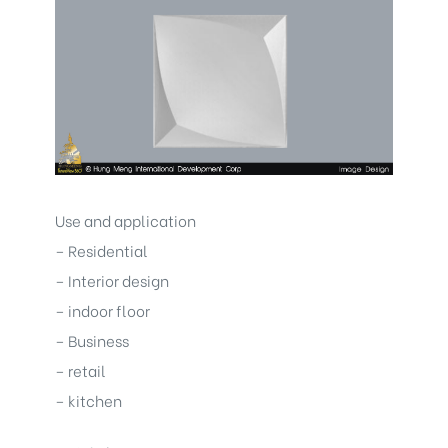
Use and application
– Residential
– Interior design
– indoor floor
– Business
– retail
– kitchen