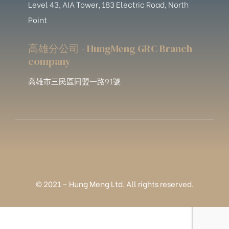
Level 43, AIA Tower, 183 Electric Road, North
Point
高雄分公司 - HungMeng GRC Branch
company
高雄市三民區同盟一路91號
© 2021 – Hung Meng Ltd. All rights reserved.