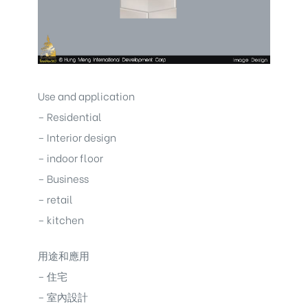
Use and application
– Residential
– Interior design
– indoor floor
– Business
– retail
– kitchen
用途和應用
– 住宅
– 室內設計