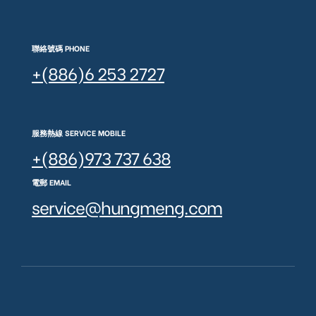
聯絡號碼 PHONE
+(886)6 253 2727
服務熱線 SERVICE MOBILE
+(886)973 737 638
電郵 EMAIL
service@hungmeng.com