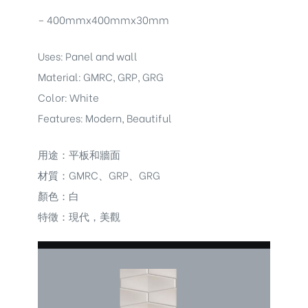
– 400mmx400mmx30mm
Uses: Panel and wall
Material: GMRC, GRP, GRG
Color: White
Features: Modern, Beautiful
用途：平板和牆面
材質：GMRC、GRP、GRG
顏色：白
特徵：現代，美觀