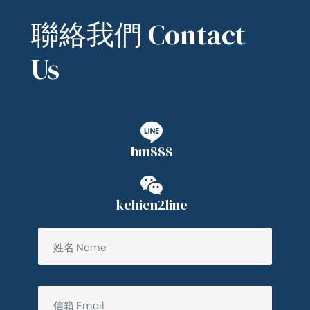
聯絡我們 Contact
Us
hm888
kchien2line