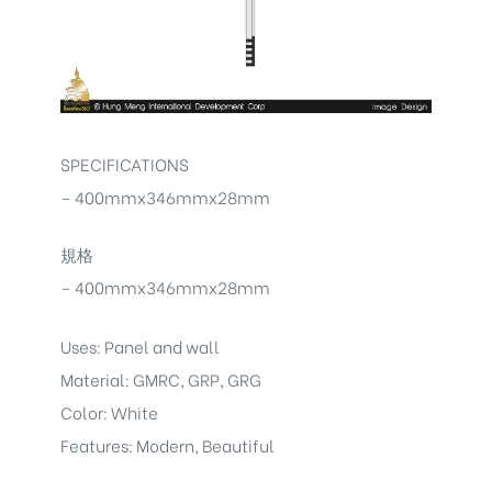
SPECIFICATIONS
– 400mmx346mmx28mm
規格
– 400mmx346mmx28mm
Uses: Panel and wall
Material: GMRC, GRP, GRG
Color: White
Features: Modern, Beautiful