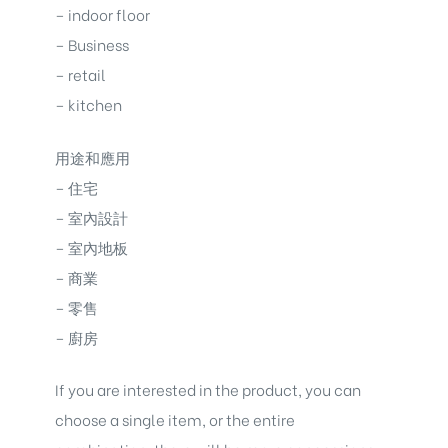
– indoor floor
– Business
– retail
– kitchen
用途和應用
– 住宅
– 室內設計
– 室內地板
– 商業
– 零售
– 廚房
If you are interested in the product, you can
choose a single item, or the entire