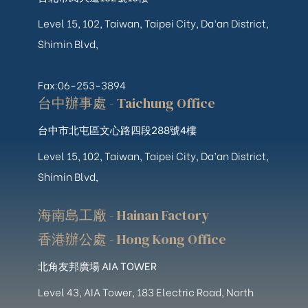
Level 15, 102, Taiwan, Taipei City, Da’an District,
Shimin Blvd,
Fax:06-253-3894
台中辦事處 - Taichung Office
台中市北屯區文心路四段288號4樓
Level 15, 102, Taiwan, Taipei City, Da’an District,
Shimin Blvd,
海南島工廠 - Hainan Factory
香港辦公處 - Hong Kong Office
北角友邦廣場 AIA TOWER
Level 43, AIA Tower, 183 Electric Road, North