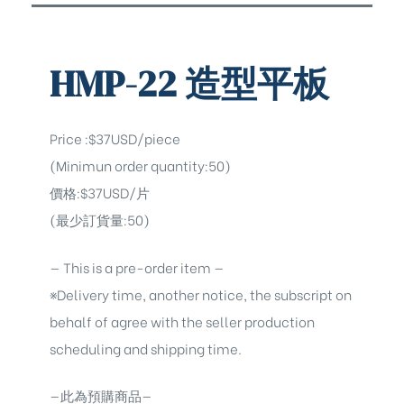
HMP-22 造型平板
Price :$37USD/piece
(Minimun order quantity:50)
價格:$37USD/片
(最少訂貨量:50)
— This is a pre-order item —
※Delivery time, another notice, the subscript on
behalf of agree with the seller production
scheduling and shipping time.
—此為預購商品—