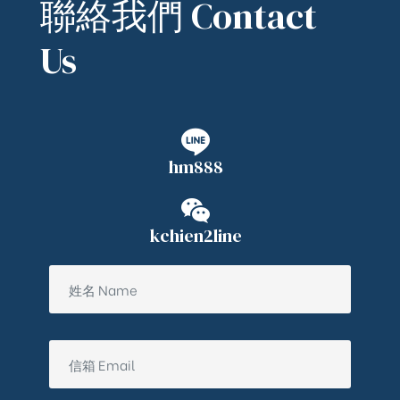
聯絡我們 Contact
Us
hm888
kchien2line