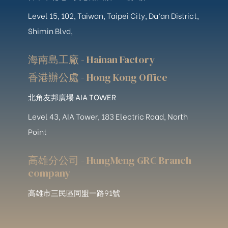
Level 15, 102, Taiwan, Taipei City, Da’an District,
Shimin Blvd,
海南島工廠 - Hainan Factory
香港辦公處 - Hong Kong Office
北角友邦廣場 AIA TOWER
Level 43, AIA Tower, 183 Electric Road, North
Point
高雄分公司 - HungMeng GRC Branch
company
高雄市三民區同盟一路91號