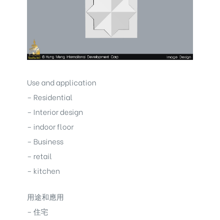
Use and application
– Residential
– Interior design
– indoor floor
– Business
– retail
– kitchen
用途和應用
– 住宅