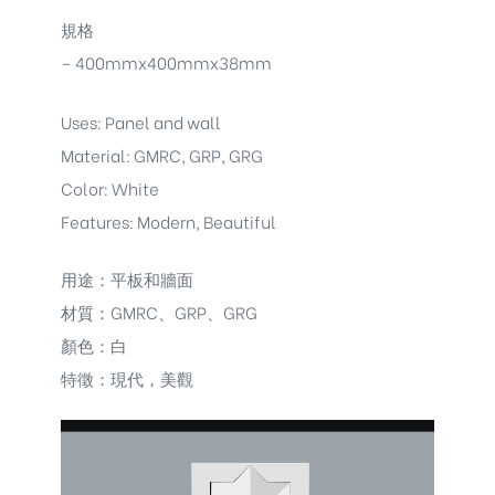
規格
– 400mmx400mmx38mm
Uses: Panel and wall
Material: GMRC, GRP, GRG
Color: White
Features: Modern, Beautiful
用途：平板和牆面
材質：GMRC、GRP、GRG
顏色：白
特徵：現代，美觀