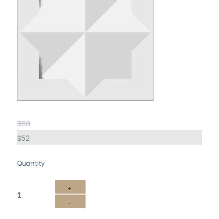
$
58
$
52
Quantity