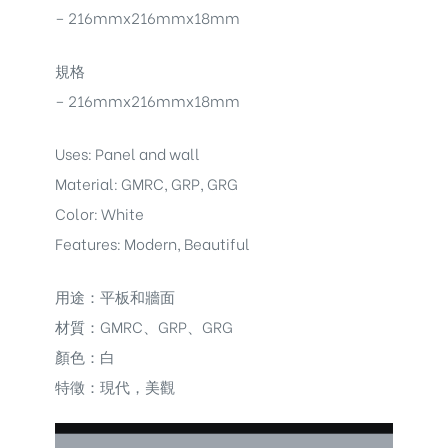
– 216mmx216mmx18mm
規格
– 216mmx216mmx18mm
Uses: Panel and wall
Material: GMRC, GRP, GRG
Color: White
Features: Modern, Beautiful
用途：平板和牆面
材質：GMRC、GRP、GRG
顏色：白
特徵：現代，美觀