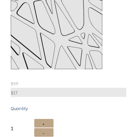
$
19
$
17
Quantity