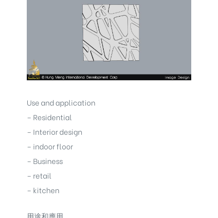
Use and application
– Residential
– Interior design
– indoor floor
– Business
– retail
– kitchen
用途和應用