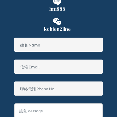
hm888
kchien2line