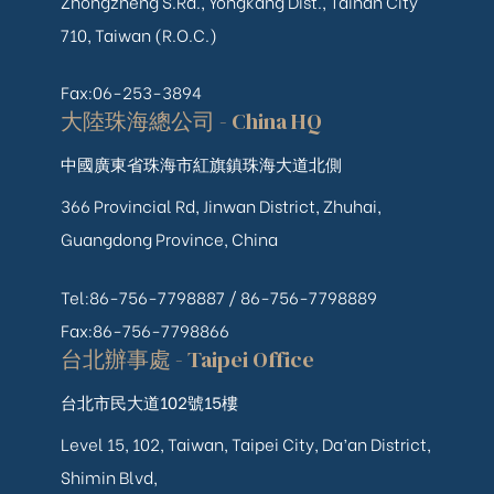
Zhongzheng S.Rd., Yongkang Dist., Tainan City
710, Taiwan (R.O.C.)
Fax:06-253-3894
大陸珠海總公司 - China HQ
中國廣東省珠海市紅旗鎮珠海大道北側
366 Provincial Rd, Jinwan District, Zhuhai,
Guangdong Province, China
Tel:86-756-7798887 /
86-756-
7798889
Fax:86-756-7798866
台北辦事處 - Taipei Office
台北市民大道102號15樓
Level 15, 102, Taiwan, Taipei City, Da’an District,
Shimin Blvd,