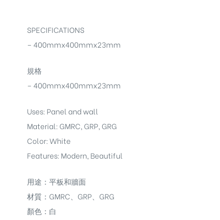
SPECIFICATIONS
– 400mmx400mmx23mm
規格
– 400mmx400mmx23mm
Uses: Panel and wall
Material: GMRC, GRP, GRG
Color: White
Features: Modern, Beautiful
用途：平板和牆面
材質：GMRC、GRP、GRG
顏色：白