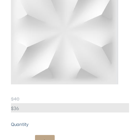
$
40
$
36
Quantity