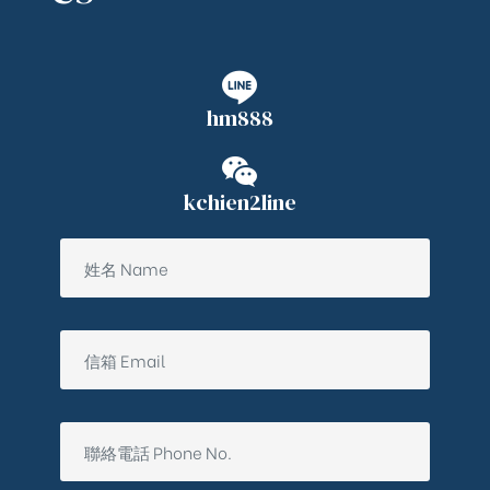
hm888
kchien2line