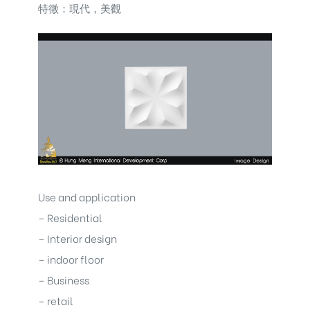
特徵：現代，美觀
Use and application
– Residential
– Interior design
– indoor floor
– Business
– retail