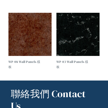
WP-08 Wall Panels 樣
WP-03 Wall Panels 樣
板
板
聯絡我們 Contact
Us