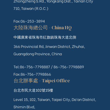
Zhongzheng S.Rd., Yongkang Dist., Tainan City
710, Taiwan (R.O.C.)
Fax:06-253-3894
大陸珠海總公司 - China HQ
中國廣東省珠海市紅旗鎮珠海大道北側
366 Provincial Rd, Jinwan District, Zhuhai,
Guangdong Province, China
Tel:86-756-7798887 /
86-756-
7798889
Fax:86-756-7798866
台北辦事處 - Taipei Office
台北市民大道102號15樓
Level 15, 102, Taiwan, Taipei City, Da’an District,
Shimin Blvd,