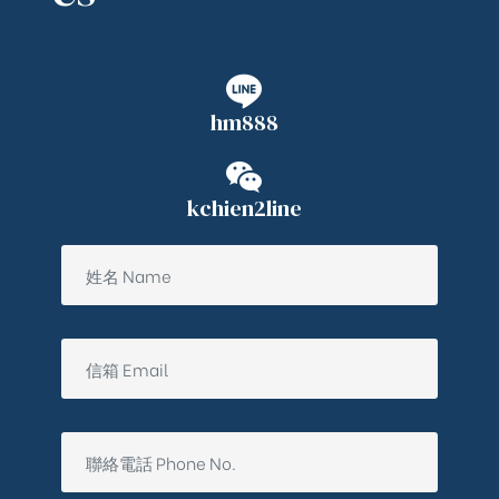
hm888
kchien2line