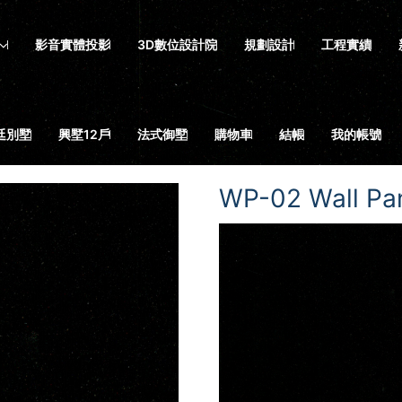
影音實體投影
3D數位設計院
規劃設計
工程實績
廷別墅
興墅12戶
法式御墅
購物車
結帳
我的帳號
WP-02 Wall P