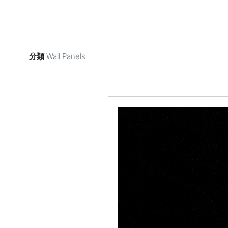
分類
Wall Panels