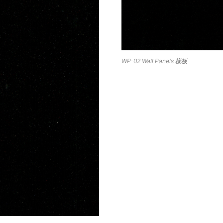
WP-02 Wall Panels 樣板