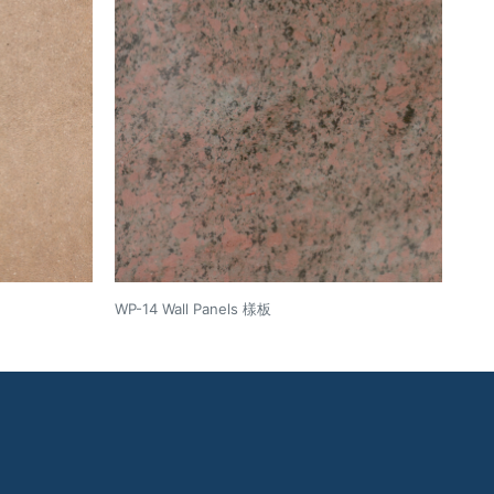
WP-14 Wall Panels 樣板