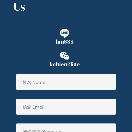
Us
hm888
kchien2line