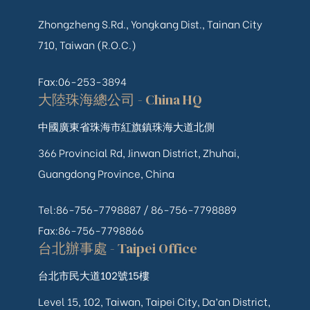
Zhongzheng S.Rd., Yongkang Dist., Tainan City
710, Taiwan (R.O.C.)
Fax:06-253-3894
大陸珠海總公司 - China HQ
中國廣東省珠海市紅旗鎮珠海大道北側
366 Provincial Rd, Jinwan District, Zhuhai,
Guangdong Province, China
Tel:86-756-7798887 /
86-756-
7798889
Fax:86-756-7798866
台北辦事處 - Taipei Office
台北市民大道102號15樓
Level 15, 102, Taiwan, Taipei City, Da’an District,