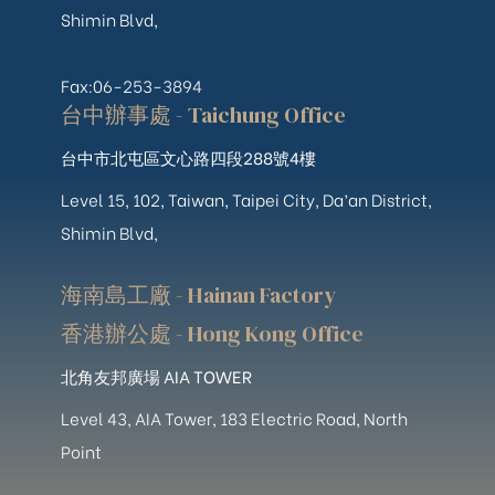
Shimin Blvd,
Fax:06-253-3894
台中辦事處 - Taichung Office
台中市北屯區文心路四段288號4樓
Level 15, 102, Taiwan, Taipei City, Da’an District,
Shimin Blvd,
海南島工廠 - Hainan Factory
香港辦公處 - Hong Kong Office
北角友邦廣場 AIA TOWER
Level 43, AIA Tower, 183 Electric Road, North
Point