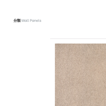
分類
Wall Panels