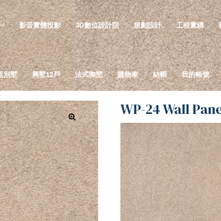
影音實體投影
3D數位設計院
規劃設計
工程實績
廷別墅
興墅12戶
法式御墅
購物車
結帳
我的帳號
WP-24 Wall Pan