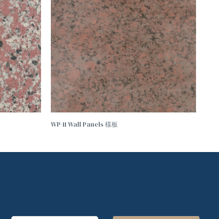
WP-11 Wall Panels 樣板