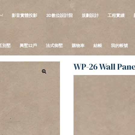
影音實體投影
3D數位設計院
規劃設計
工程實績
廷別墅
興墅12戶
法式御墅
購物車
結帳
我的帳號
WP-26 Wall Pan