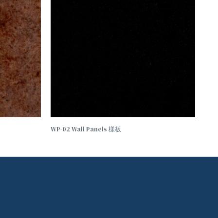
WP-02 Wall Panels 樣板