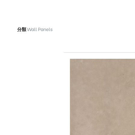
分類
Wall Panels