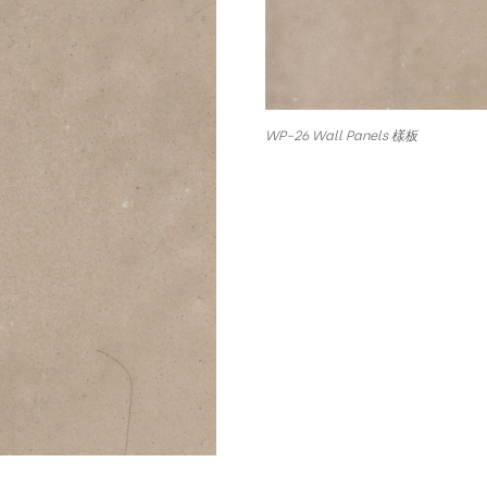
WP-26 Wall Panels 樣板