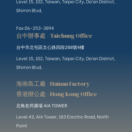
Level 15, 102, Taiwan, Taipei City, Da’an District,
Shimin Blvd,
Fax:06-253-3894
台中辦事處 - Taichung Office
台中市北屯區文心路四段288號4樓
Level 15, 102, Taiwan, Taipei City, Da’an District,
Shimin Blvd,
海南島工廠 - Hainan Factory
香港辦公處 - Hong Kong Office
北角友邦廣場 AIA TOWER
Level 43, AIA Tower, 183 Electric Road, North
Point