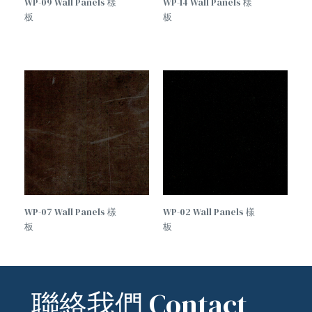
WP-09 Wall Panels 樣
WP-14 Wall Panels 樣
板
板
WP-07 Wall Panels 樣
WP-02 Wall Panels 樣
板
板
聯絡我們 Contact