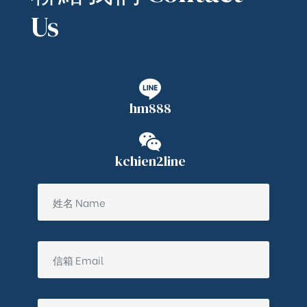
Us
hm888
kchien2line